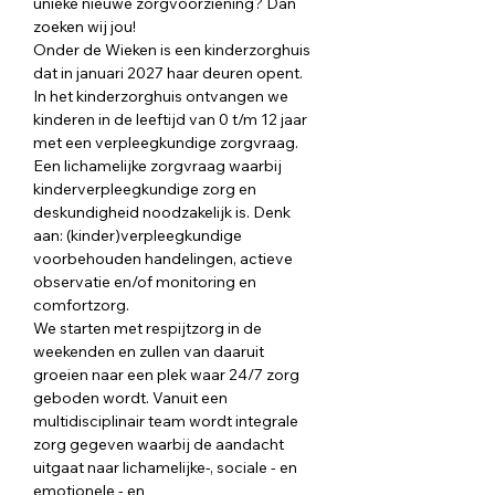
unieke nieuwe zorgvoorziening? Dan 
zoeken wij jou!
Onder de Wieken is een kinderzorghuis 
dat in januari 2027 haar deuren opent. 
In het kinderzorghuis ontvangen we 
kinderen in de leeftijd van 0 t/m 12 jaar 
met een verpleegkundige zorgvraag. 
Een lichamelĳke zorgvraag waarbĳ 
kinderverpleegkundige zorg en 
deskundigheid noodzakelĳk is. Denk 
aan: (kinder)verpleegkundige 
voorbehouden handelingen, actieve 
observatie en/of monitoring en 
comfortzorg.
We starten met respijtzorg in de 
weekenden en zullen van daaruit 
groeien naar een plek waar 24/7 zorg 
geboden wordt. Vanuit een 
multidisciplinair team wordt integrale 
zorg gegeven waarbij de aandacht 
uitgaat naar lichamelijke-, sociale - en 
emotionele - en 