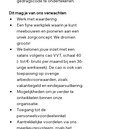
gedragscode te ondertekenen.
Dit mag je van ons verwachten
Werk met waardering
Een fijne werkplek waarin je kunt 
meebouwen en pioneren aan een 
uniek zorgconcept. We dromen 
groots!
We belonen jouw inzet met een 
salaris volgens cao VVT, schaal 40 
(- tot €- bruto per maand bij een 36-
urige werkweek). De cao is ook van 
toepassing op overige 
arbeidsvoorwaarden, zoals 
vakantiegeld en eindejaarsuitkering.
Mogelijkheden om je verder te 
ontwikkelen binnen onze 
organisatie.
Toegang tot de 
personeelsvoordeelwinkel. 
Aantrekkelijke voordelen via ons 
meerkeuzesysteem, zoals het 