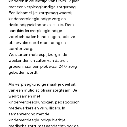
kinderen in de leeftijd van 0 t/m 12 jaar 
met een verpleegkundige zorgvraag. 
Een lichamelĳke zorgvraag waarbĳ 
kinderverpleegkundige zorg en 
deskundigheid noodzakelĳk is. Denk 
aan: (kinder)verpleegkundige 
voorbehouden handelingen, actieve 
observatie en/of monitoring en 
comfortzorg.
We starten met respijtzorg in de 
weekenden en zullen van daaruit 
groeien naar een plek waar 24/7 zorg 
geboden wordt.
Als verpleegkundige maak je deel uit 
van een mutidisciplinair zorgteam. Je 
werkt samen met 
kinderverpleegkundigen, pedagogisch 
medewerkers en vrijwilligers. In 
samenwerking met de 
kinderverpleegkundige biedt je 
medische zorg, met aandacht voor de 